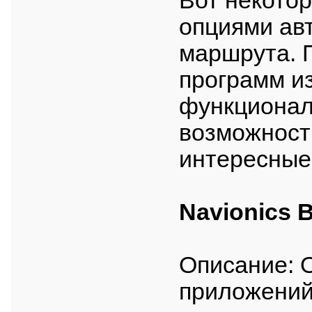
Вот некото
опциями ав
маршрута. 
программ из
функционало
возможность
интересные
Navionics 
Описание: 
приложений