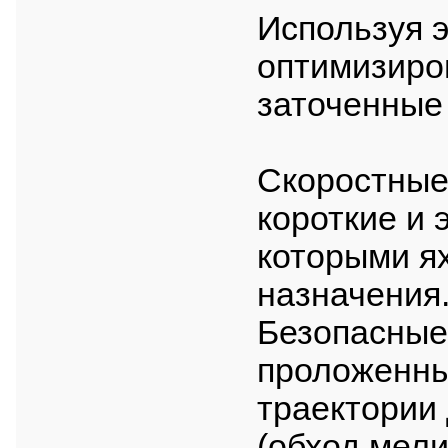
Используя 
оптимизиро
заточенные 
Скоростные
короткие и 
которыми ях
назначения
Безопасные
проложенны
траектории
(обход мел