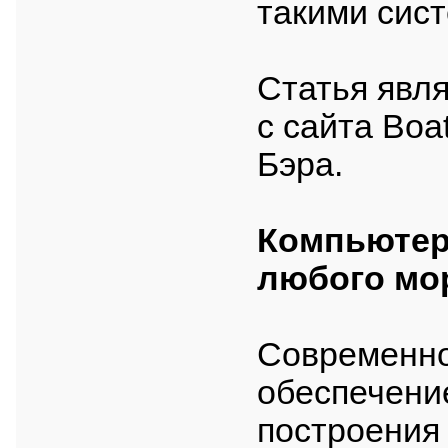
такими сис
Статья явл
с сайта Bo
Бэра.
Компьютер
любого мо
Современно
обеспечени
построения