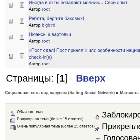
Иногда в яхты попадают молнии… Свой опыт
Автор
root
Ребята, бергите баковых!
Автор
bigbird
Нюансы швартовки
Автор
root
«Пост сдал! Пост принял!» или особенности нацио
check-in(а)
Автор
root
Страницы: [
1
]
Вверх
Социальная сеть под парусом (Sailing Social Network)
»
Матчасть
Обычная тема
Заблокиро
Популярная тема (более 15 ответов)
Прикрепле
Очень популярная тема (более 25 ответов)
Голосова