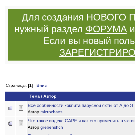
Для создания НОВОГО П
нужный раздел
ФОРУМА
и
Если вы новый поль
ЗАРЕГИСТРИР
Страницы: [
1
]
Вниз
Тема
/
Автор
Все особенности кокпита парусной яхты от А до Я
Автор
microchaos
Что такое индекс CAPE и как его применять в яхти
Автор
grebenshch