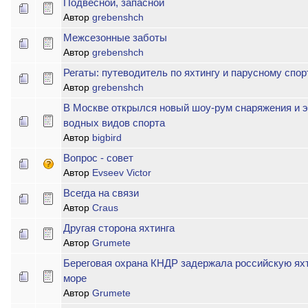
Подвесной, запасной
Автор
grebenshch
Межсезонные заботы
Автор
grebenshch
Регаты: путеводитель по яхтингу и парусному спор
Автор
grebenshch
В Москве открылся новый шоу-рум снаряжения и э
водных видов спорта
Автор
bigbird
Вопрос - совет
Автор
Evseev Victor
Всегда на связи
Автор
Craus
Другая сторона яхтинга
Автор
Grumete
Береговая охрана КНДР задержала российскую ях
море
Автор
Grumete